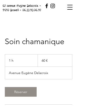
62 avenue Eugène Delacroix -
91210 Draveil -
06.33.93.06.97
Soin chamanique
60
euros
1 h
1
60 €
Avenue Eugène Delacroix
Réserver