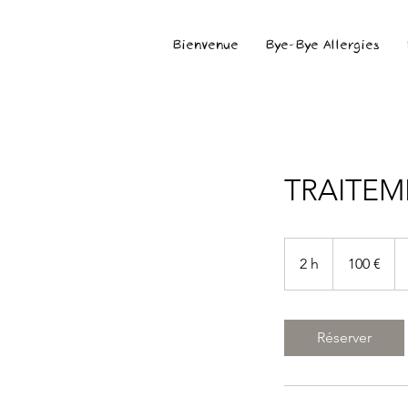
Bienvenue
Bye-Bye Allergies
TRAITEME
100
euros
2 h
2
100 €
h
Réserver