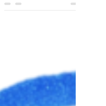
Et si le corps cherchait surtout à s’adapter ? On
associe souvent les allergies à l’enfance.Et
pourtant, de nombreuses personnes développent
des allergies à l’âge adulte , parfois de façon
soudaine, parfois progressivement. Pollens,
acariens, aliments, bijoux, animaux… Le corps,
jusque-là tolérant, se met à réagir. Alors une
question revient très souvent en séance :👉
Pourquoi maintenant ? Les allergies à l’âge adulte
: un phénomène très fréquent De plus en plus
d’adultes con