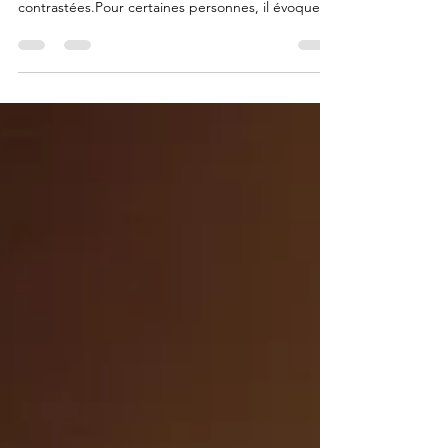
Temps de lecture : environ 7 minutes Le mot
hypnose suscite souvent des images très
contrastées.Pour certaines personnes, il évoque le
spectacle, la perte de contrôle ou quelque chose
de mystérieux. Pour d’autres, il résonne comme
une possibilité d’aller mieux, sans toujours savoir
précisément en quoi cela consiste. L’hypnose
ericksonienne est une approche douce,
respectueuse et profondément humaine, qui n’a
rien à voir avec l’hypnose de divertissement. Elle
s’appuie sur une